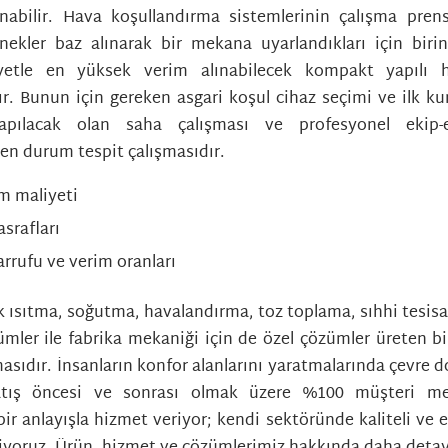
anabilir. Hava koşullandırma sistemlerinin çalışma pren
nekler baz alınarak bir mekana uyarlandıkları için biri
yetle en yüksek verim alınabilecek kompakt yapılı h
r. Bunun için gereken asgari koşul cihaz seçimi ve ilk k
pılacak olan saha çalışması ve profesyonel ekip-e
len durum tespit çalışmasıdır.
um maliyeti
asrafları
arrufu ve verim oranları
 ısıtma, soğutma, havalandırma, toz toplama, sıhhi tesisat
mler ile fabrika mekaniği için de özel çözümler üreten bi
asıdır. İnsanların konfor alanlarını yaratmalarında çevre do
atış öncesi ve sonrası olmak üzere %100 müşteri me
r anlayışla hizmet veriyor; kendi sektöründe kaliteli ve et
iyoruz. Ürün, hizmet ve çözümlerimiz hakkında daha detayl