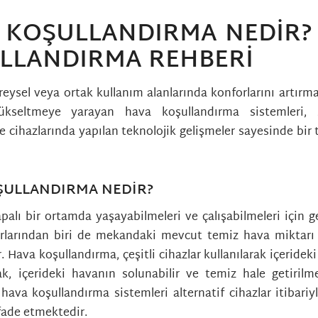
/
/
9 Nisan 2021
in
Genel
tarafından
albamkni_wp
 KOŞULLANDIRMA NEDIR?
LLANDIRMA REHBERI
ireysel veya ortak kullanım alanlarında konforlarını artır
yükseltmeye yarayan hava koşullandırma sistemleri, 
e cihazlarında yapılan teknolojik gelişmeler sayesinde bir 
ŞULLANDIRMA NEDIR?
apalı bir ortamda yaşayabilmeleri ve çalışabilmeleri için 
rlarından biri de mekandaki mevcut temiz hava miktarı 
 Hava koşullandırma, çeşitli cihazlar kullanılarak içerideki
rak, içerideki havanın solunabilir ve temiz hale getirilme
va koşullandırma sistemleri alternatif cihazlar itibariy
ifade etmektedir.