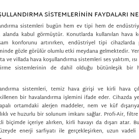
ULLANDIRMA SISTEMLERININ FAYDALARI NE
andırma sistemleri bugün hem ev tipi hem de endüstriy
k alanda kabul görmüştür. Konutlarda kullanılan hava k
şam konforunu artırırken, endüstriyel tipi cihazlarda 
minde gözle görülür olumlu etki meydana gelmektedir. Yen
ta ve villada hava koşullandırma sistemleri ses yalıtım, ısı
irme sistemlerinin de dahil olduğu bütünleşik bir h
andırma sistemleri, temiz hava girişi ve kirli hava çık
killenen bir havalandırma işlemini ifade eder. Cihazda ye
apalı ortamdaki alerjen maddeler, nem ve küf dışarıya 
ıklı ve huzurlu bir solunum imkanı sağlar. Profi-Air, filtre
li biçimde içeriye alırken, kirli havayı da dışarı atar. B
eyde enerji sarfiyatı ile gerçekleşirken, uzun vadeli 