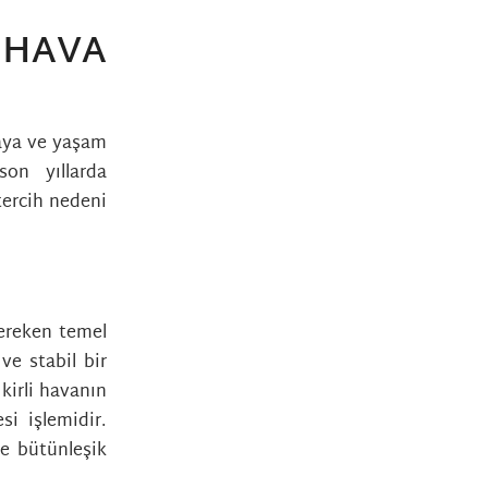
 HAVA
maya ve yaşam
son yıllarda
tercih nedeni
gereken temel
ve stabil bir
 kirli havanın
si işlemidir.
le bütünleşik