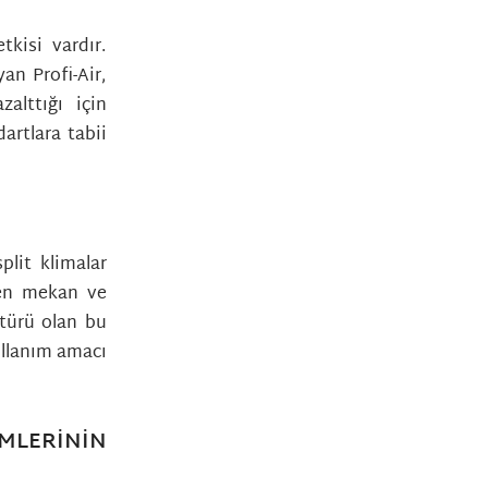
tkisi vardır.
an Profi-Air,
alttığı için
artlara tabii
plit klimalar
len mekan ve
 türü olan bu
kullanım amacı
LERININ