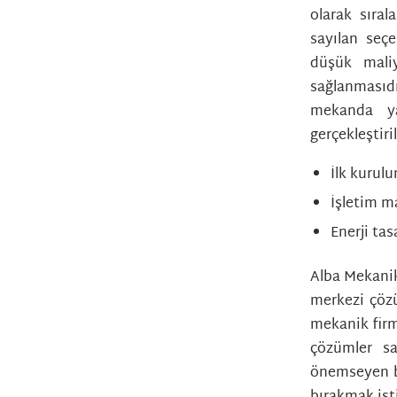
olarak sıral
sayılan seçe
düşük mali
sağlanmasıdı
mekanda ya
gerçekleştiri
İlk kurul
İşletim m
Enerji tas
Alba Mekanik
merkezi çözü
mekanik firm
çözümler s
önemseyen bi
bırakmak ist