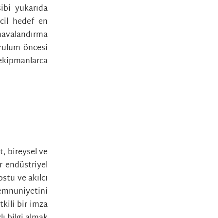
sibi yukarıda
ncil hedef en
avalandırma
urulum öncesi
kipmanlarca
, bireysel ve
r endüstriyel
stu ve akılcı
mnuniyetini
kili bir imza
ı bilgi almak