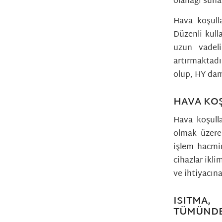
olanağı suna
Hava koşulla
Düzenli kull
uzun vadeli
artırmaktadı
olup, HY damg
HAVA KOŞ
Hava koşulla
olmak üzere
işlem hacmin
cihazlar ikli
ve ihtiyacına
ISITMA
TÜMÜNDE 