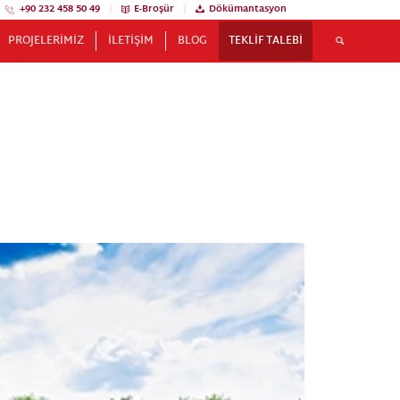
+90 232 458 50 49
|
E-Broşür
|
Dökümantasyon
PROJELERIMIZ
İLETIŞIM
BLOG
TEKLIF TALEBI