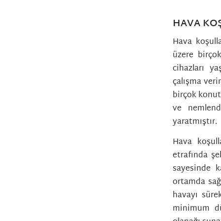
HAVA KOŞ
Hava koşull
üzere birço
cihazları ya
çalışma veri
birçok konut
ve nemlend
yaratmıştır.
Hava koşull
etrafında şe
sayesinde k
ortamda sağl
havayı sürek
minimum düz