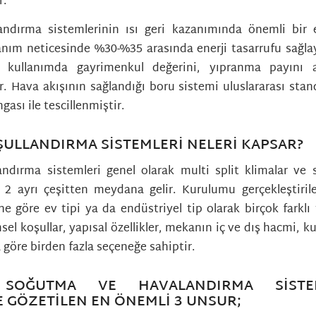
r.
ndırma sistemlerinin ısı geri kazanımında önemli bir e
anım neticesinde %30-%35 arasında enerji tasarrufu sağlay
 kullanımda gayrimenkul değerini, yıpranma payını az
r. Hava akışının sağlandığı boru sistemi uluslararası stand
ası ile tescillenmiştir.
ULLANDIRMA SISTEMLERI NELERI KAPSAR?
ndırma sistemleri genel olarak multi split klimalar ve s
 2 ayrı çeşitten meydana gelir. Kurulumu gerçekleştiri
e göre ev tipi ya da endüstriyel tip olarak birçok farklı
msel koşullar, yapısal özellikler, mekanın iç ve dış hacmi, 
 göre birden fazla seçeneğe sahiptir.
, SOĞUTMA VE HAVALANDIRMA SISTEM
GÖZETILEN EN ÖNEMLI 3 UNSUR;