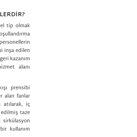
LERDIR?
el tip olmak
oşullandırma
personellerin
i inşa edilen
 geri kazanım
izmet alanı
ışı prensibi
r alan fanlar
atılarak, iç
 edilmiş taze
u sirkülasyon
bir kullanım