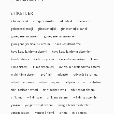
Araba Galerileri
ETIKETLER
alba mekanik
enerji tasarrufu
farkındalık
frankische
geleneksel enerji
güneş enerjisi
güneş enerjisi paneli
güneş enerjisi sistemi
güneş enerjisi sistemleri
güneş enerjisi sıcak su üretim
hava koşullandırma
hava koşullandırma sistemi
hava koşullandırma sistemleri
havalandırma
karbon ayak izi
kazan dairesi sistemi
klima
klima sistemi
klima sistemleri
kontrollü havalandırma sistemi
multi klima sistemi
profi air
radyatör
radyatör ile ısınma
radyatörle ısınma
radyatör seçimi
radyatör ısıtma
soğutma
sıhhi tesisat hizmeti
sıhhi tesisat izmir
sıhi tesisat sistemi
vrf klima
vrf klimalar
vrf klima sistemi
vrf klima sistemleri
yangın
yangın tesisat sistemi
yangın tesisat sistemleri
yangın tesisatı
yangın önlemi
ısınma
ısı pompası