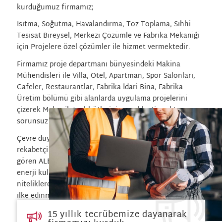
kurduğumuz firmamız;
Isıtma, Soğutma, Havalandırma, Toz Toplama, Sıhhi
Tesisat Bireysel, Merkezi Çözümle ve Fabrika Mekaniği
için Projelere özel çözümler ile hizmet vermektedir.
Firmamız proje departmanı bünyesindeki Makina
Mühendisleri ile Villa, Otel, Apartman, Spor Salonları,
Cafeler, Restaurantlar, Fabrika İdari Bina, Fabrika
Üretim bölümü gibi alanlarda uygulama projelerini
çizerek Mekanik taahhütlerini gerçekleştirmekte
sorunsuz ve çalışır durumda teslim etmektedir.
Çevre duyarlılığını maliyet unsuru olarak değil,
rekabetçi kurumsal yapısının ayrılmaz bir parçası olarak
gören ALBA; çevreci, enerji tasarrufunu ve minimum
enerji kullanımını dikkate alarak, üstün teknolojik
niteliklere sahip, kaliteli ürün ve hizmetleri sunmayı
ilke edinmiştir.
15 yıllık tecrübemize dayanarak
Müşterileri grubuna her zaman güncel, mimari tasarıma