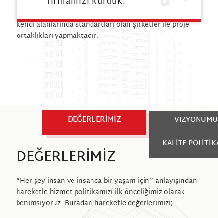
firmamızı kurduk.
uygun, müşteri ihtiyaçlarına kalıcı değerler yaratacak
doğru çözümler sunan ALBA; bu duyarlılığı paylaşan ve
kendi alanlarında standartları olan şirketler ile proje
ortaklıkları yapmaktadır.
DEĞERLERIMIZ
VIZYONUMU
KALITE POLITIK
DEĞERLERIMIZ
‘’Her şey insan ve insanca bir yaşam için’’ anlayışından
hareketle hizmet politikamızı ilk önceliğimiz olarak
benimsiyoruz. Buradan hareketle değerlerimizi;