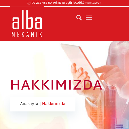
+90 232 458 50 49
|
E-Broşür
|
Dökümantasyon
HAKKIMIZDA
Anasayfa
|
Hakkımızda