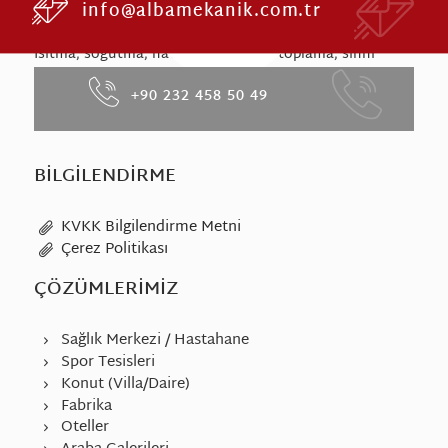
info@albamekanik.com.tr
HAKKIMIZDA
Isıtma, soğutma, havalandırma, toz toplama, sıhhi
tesisat bireysel ve merkezi çözümler ile fabrika
+90 232 458 50 49
mekaniği ve projelere özel çözümler ile hizmet
vermektedir.
BILGILENDIRME
KVKK Bilgilendirme Metni
Çerez Politikası
ÇÖZÜMLERIMIZ
Sağlık Merkezi / Hastahane
Spor Tesisleri
Konut (Villa/Daire)
Fabrika
Oteller