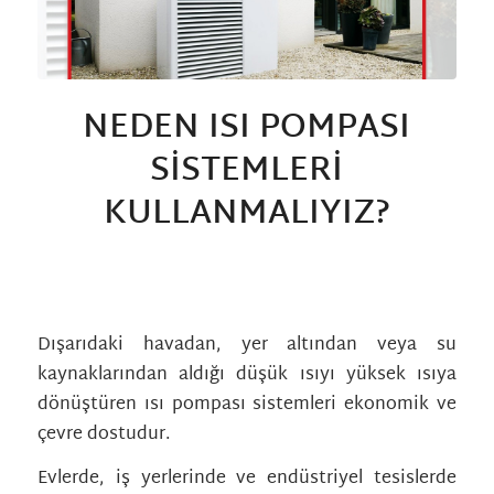
NEDEN ISI POMPASI
SISTEMLERI
KULLANMALIYIZ?
/
/
/
10 Mart 2023
0 Yorumlar
in
Genel
tarafından
albamkni_wp
Dışarıdaki havadan, yer altından veya su
kaynaklarından aldığı düşük ısıyı yüksek ısıya
dönüştüren ısı pompası sistemleri ekonomik ve
çevre dostudur.
Evlerde, iş yerlerinde ve endüstriyel tesislerde