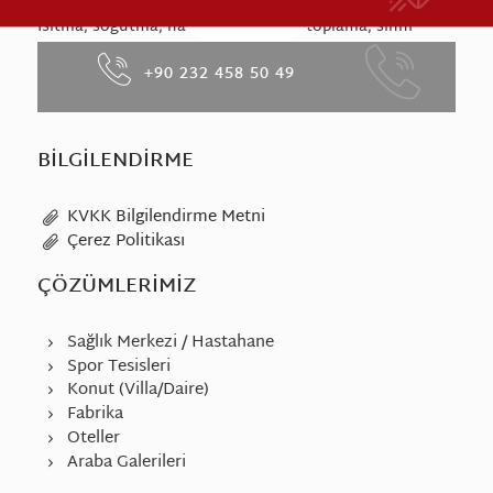
Isıtma, soğutma, havalandırma, toz toplama, sıhhi
tesisat bireysel ve merkezi çözümler ile fabrika
+90 232 458 50 49
mekaniği ve projelere özel çözümler ile hizmet
vermektedir.
BILGILENDIRME
KVKK Bilgilendirme Metni
Çerez Politikası
ÇÖZÜMLERIMIZ
Sağlık Merkezi / Hastahane
Spor Tesisleri
Konut (Villa/Daire)
Fabrika
Oteller
Araba Galerileri