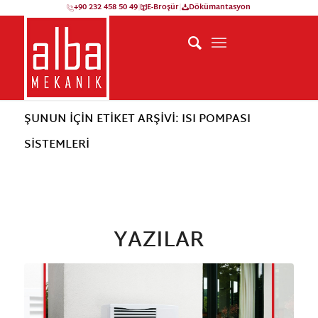
+90 232 458 50 49
|
E-Broşür
|
Dökümantasyon
ŞUNUN IÇIN ETIKET ARŞIVI: ISI POMPASI
SISTEMLERI
YAZILAR