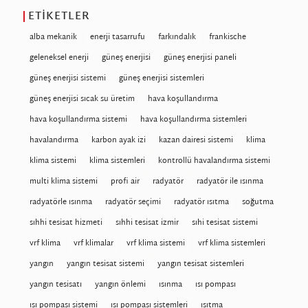
ETIKETLER
alba mekanik
enerji tasarrufu
farkındalık
frankische
geleneksel enerji
güneş enerjisi
güneş enerjisi paneli
güneş enerjisi sistemi
güneş enerjisi sistemleri
güneş enerjisi sıcak su üretim
hava koşullandırma
hava koşullandırma sistemi
hava koşullandırma sistemleri
havalandırma
karbon ayak izi
kazan dairesi sistemi
klima
klima sistemi
klima sistemleri
kontrollü havalandırma sistemi
multi klima sistemi
profi air
radyatör
radyatör ile ısınma
radyatörle ısınma
radyatör seçimi
radyatör ısıtma
soğutma
sıhhi tesisat hizmeti
sıhhi tesisat izmir
sıhi tesisat sistemi
vrf klima
vrf klimalar
vrf klima sistemi
vrf klima sistemleri
yangın
yangın tesisat sistemi
yangın tesisat sistemleri
yangın tesisatı
yangın önlemi
ısınma
ısı pompası
ısı pompası sistemi
ısı pompası sistemleri
ısıtma