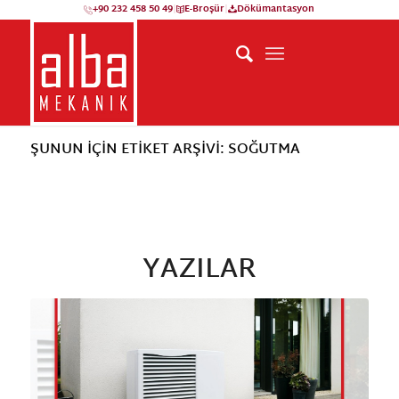
+90 232 458 50 49
|
E-Broşür
|
Dökümantasyon
ŞUNUN IÇIN ETIKET ARŞIVI: SOĞUTMA
YAZILAR