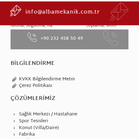
info@albamekanik.com.tr
HAKKIMIZDA
Isıtma, soğutma, havalandırma, toz toplama, sıhhi
tesisat bireysel ve merkezi çözümler ile fabrika
+90 232 458 50 49
mekaniği ve projelere özel çözümler ile hizmet
vermektedir.
BILGILENDIRME
KVKK Bilgilendirme Metni
Çerez Politikası
ÇÖZÜMLERIMIZ
Sağlık Merkezi / Hastahane
Spor Tesisleri
Konut (Villa/Daire)
Fabrika