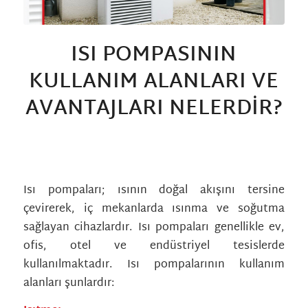
ISI POMPASININ
KULLANIM ALANLARI VE
AVANTAJLARI NELERDIR?
/
/
/
27 Nisan 2023
0 Yorumlar
in
Genel
tarafından
albamkni_wp
Isı pompaları; ısının doğal akışını tersine
çevirerek, iç mekanlarda ısınma ve soğutma
sağlayan cihazlardır. Isı pompaları genellikle ev,
ofis, otel ve endüstriyel tesislerde
kullanılmaktadır. Isı pompalarının kullanım
alanları şunlardır: