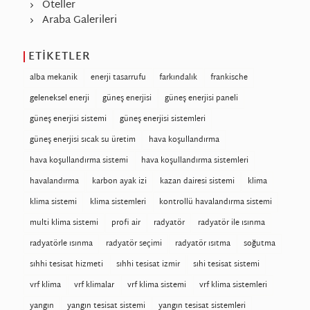
Oteller
Araba Galerileri
ETIKETLER
alba mekanik
enerji tasarrufu
farkındalık
frankische
geleneksel enerji
güneş enerjisi
güneş enerjisi paneli
güneş enerjisi sistemi
güneş enerjisi sistemleri
güneş enerjisi sıcak su üretim
hava koşullandırma
hava koşullandırma sistemi
hava koşullandırma sistemleri
havalandırma
karbon ayak izi
kazan dairesi sistemi
klima
klima sistemi
klima sistemleri
kontrollü havalandırma sistemi
multi klima sistemi
profi air
radyatör
radyatör ile ısınma
radyatörle ısınma
radyatör seçimi
radyatör ısıtma
soğutma
sıhhi tesisat hizmeti
sıhhi tesisat izmir
sıhi tesisat sistemi
vrf klima
vrf klimalar
vrf klima sistemi
vrf klima sistemleri
yangın
yangın tesisat sistemi
yangın tesisat sistemleri