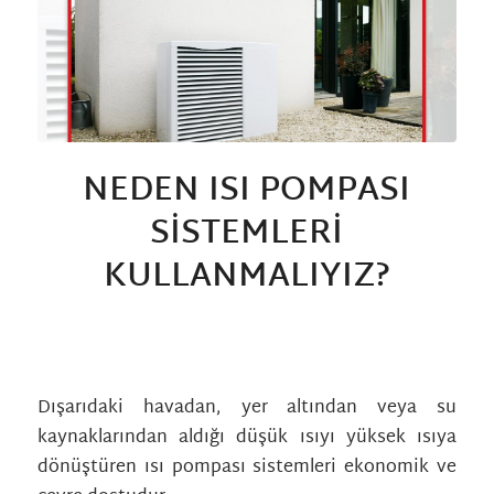
NEDEN ISI POMPASI
SISTEMLERI
KULLANMALIYIZ?
/
/
/
10 Mart 2023
0 Yorumlar
in
Genel
tarafından
albamkni_wp
Dışarıdaki havadan, yer altından veya su
kaynaklarından aldığı düşük ısıyı yüksek ısıya
dönüştüren ısı pompası sistemleri ekonomik ve