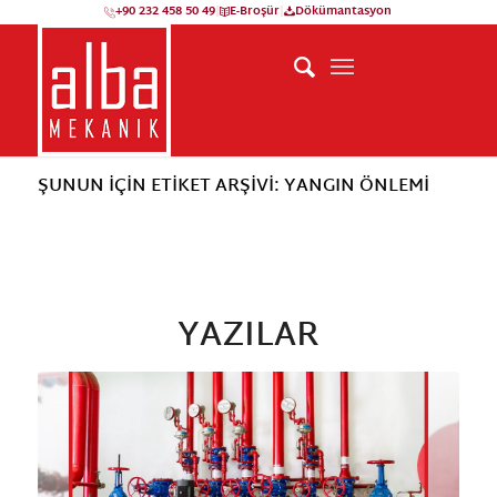
+90 232 458 50 49
|
E-Broşür
|
Dökümantasyon
ŞUNUN IÇIN ETIKET ARŞIVI: YANGIN ÖNLEMI
YAZILAR