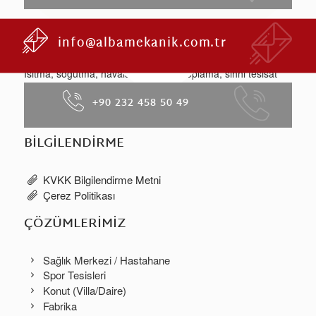
info@albamekanik.com.tr
HAKKIMIZDA
Isıtma, soğutma, havalandırma, toz toplama, sıhhi tesisat
bireysel ve merkezi çözümler ile fabrika mekaniği ve
+90 232 458 50 49
projelere özel çözümler ile hizmet vermektedir.
BILGILENDIRME
KVKK Bilgilendirme Metni
Çerez Politikası
ÇÖZÜMLERIMIZ
Sağlık Merkezi / Hastahane
Spor Tesisleri
Konut (Villa/Daire)
Fabrika