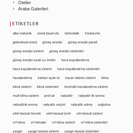
Oteller
Araba Galerileri
ETIKETLER
alba mekanik
enerji tasarrufu
farkındalık
frankische
geleneksel enerji
güneş enerjisi
güneş enerjisi paneli
güneş enerjisi sistemi
güneş enerjisi sistemleri
güneş enerjisi sıcak su üretim
hava koşullandırma
hava koşullandırma sistemi
hava koşullandırma sistemleri
havalandırma
karbon ayak izi
kazan dairesi sistemi
klima
klima sistemi
klima sistemleri
kontrollü havalandırma sistemi
multi klima sistemi
profi air
radyatör
radyatör ile ısınma
radyatörle ısınma
radyatör seçimi
radyatör ısıtma
soğutma
sıhhi tesisat hizmeti
sıhhi tesisat izmir
sıhi tesisat sistemi
vrf klima
vrf klimalar
vrf klima sistemi
vrf klima sistemleri
yangın
yangın tesisat sistemi
yangın tesisat sistemleri