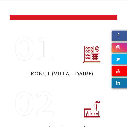
-
01
KONUT (VILLA – DAIRE)
02