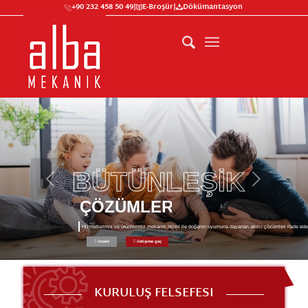
+90 232 458 50 49
|
E-Broşür
|
Dökümantasyon
B
Ü
T
Ü
N
L
E
Ş
İ
K
ÇÖZÜMLER
Hizmetlerimiz ve ürünlerimiz mekanik bilimi ile doğanın uyumuna dayanan akılcı çözümleri ifade ede
incele
iletişime geç
KURULUŞ FELSEFESI