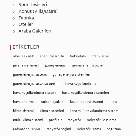
Spor Tesisleri
Konut (Villa/Daire)
Fabrika
Oteller
Araba Galerileri
ETIKETLER
alba mekanik
enerji tasarrufu
farkındalık
frankische
geleneksel enerji
güneş enerjisi
güneş enerjisi paneli
güneş enerjisi sistemi
güneş enerjisi sistemleri
güneş enerjisi sıcak su üretim
hava koşullandırma
hava koşullandırma sistemi
hava koşullandırma sistemleri
havalandırma
karbon ayak izi
kazan dairesi sistemi
klima
klima sistemi
klima sistemleri
kontrollü havalandırma sistemi
multi klima sistemi
profi air
radyatör
radyatör ile ısınma
radyatörle ısınma
radyatör seçimi
radyatör ısıtma
soğutma