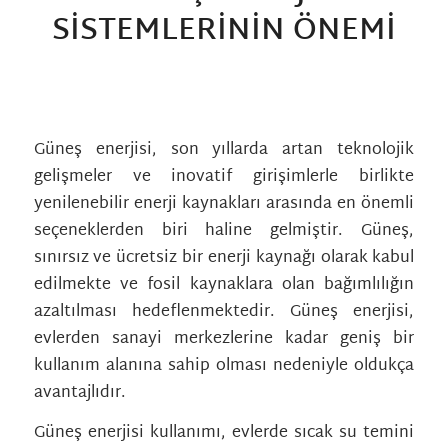
SISTEMLERININ ÖNEMI
/
/
/
11 Mayıs 2023
0 Yorumlar
in
Genel
tarafından
albamkni_wp
Güneş enerjisi, son yıllarda artan teknolojik
gelişmeler ve inovatif girişimlerle birlikte
yenilenebilir enerji kaynakları arasında en önemli
seçeneklerden biri haline gelmiştir. Güneş,
sınırsız ve ücretsiz bir enerji kaynağı olarak kabul
edilmekte ve fosil kaynaklara olan bağımlılığın
azaltılması hedeflenmektedir. Güneş enerjisi,
evlerden sanayi merkezlerine kadar geniş bir
kullanım alanına sahip olması nedeniyle oldukça
avantajlıdır.
Güneş enerjisi kullanımı, evlerde sıcak su temini