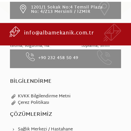
1201/1 Sokak No:4 Temsil Plaza
No: 4/Z13 Mersinli / İZMİR
info@albamekanik.com.tr
HAKKIMIZDA
Isıtma, soğutma, havalandırma, toz toplama, sıhhi
tesisat bireysel ve merkezi çözümler ile fabrika
+90 232 458 50 49
mekaniği ve projelere özel çözümler ile hizmet
vermektedir.
BILGILENDIRME
KVKK Bilgilendirme Metni
Çerez Politikası
ÇÖZÜMLERIMIZ
Sağlık Merkezi / Hastahane