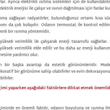
lar. Ayrıca elektrikli ısıtma sistemleri için de kullanılabilirl
lektrik enerjisi ile çalışır ve ısının dağıtılması için fanlar kul
sınma sağlayan radyatörler, bulunduğunuz ortamı kısa süre
nımı da çok kolaydır. Odanın termostat ile kontrol edil
venli bir ısınma yöntemidir.
yüksek verimlilik ile çalışarak enerji tasarrufu sağlarlar.
 yüksek verimlilik elde edilir ve bu daha az enerji kullanım
esine yardımcı olur.
in bir başka avantajı da estetik görünümleridir. Mod
ekoratif bir görünüme sahip olabilirler ve evin dekorasyon
bilirler.
çimi yaparken aşağıdaki faktörlere dikkat etmek önemlid
çiminde en önemli faktör, odanın boyutuna ve ısınma iht