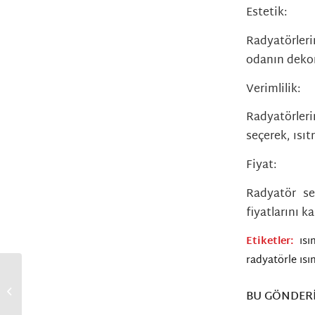
Estetik:
Radyatörler
odanın dekor
Verimlilik:
Radyatörleri
seçerek, ısıt
Fiyat:
Radyatör se
fiyatlarını ka
Etiketler:
ıs
radyatörle ıs
Neden ısı pompası
sistemleri
BU GÖNDERI
kullanmalıyız?