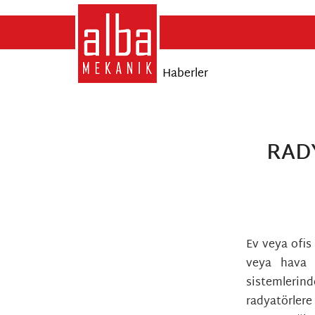
Blog - En Güncel Haberler
RAD
Ev veya ofis 
veya hava y
sistemlerind
radyatörlere