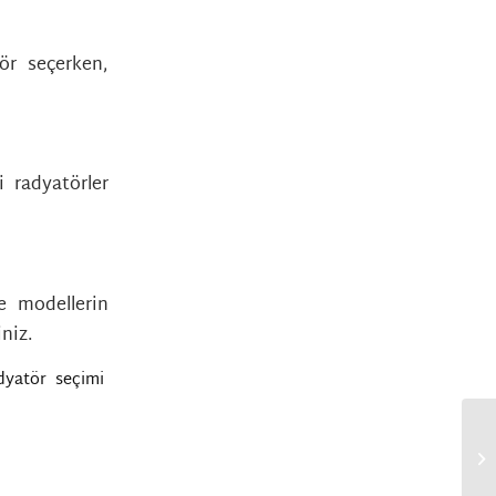
ör seçerken,
i radyatörler
e modellerin
iniz.
dyatör seçimi
,