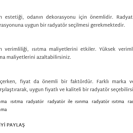
in estetiği, odanın dekorasyonu için önemlidir. Radyat
asyonuna uygun bir radyatör seçilmesi gerekmektedir.
n verimliliği, ısıtma maliyetlerini etkiler. Yüksek veriml
ma maliyetlerini azaltabilirsiniz.
çerken, fiyat da önemli bir faktördür. Farklı marka v
rşılaştırarak, uygun fiyatlı ve kaliteli bir radyatör seçebilirs
ınma
,
ısıtma
,
radyatör
,
radyatör ile ısınma
,
radyatör ısıtma
,
ra
ınma
YI PAYLAŞ