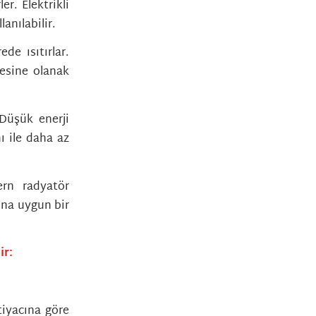
er. Elektrikli
lanılabilir.
de ısıtırlar.
mesine olanak
 Düşük enerji
ı ile daha az
ern radyatör
una uygun bir
ir:
iyacına göre