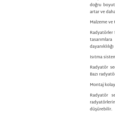
doğru boyut
artar ve daha
Malzeme ve 
Radyatörler 
tasarımlara
dayanıklılığı 
Isıtma siste
Radyatör seç
Bazı radyatör
Montaj kolayl
Radyatör se
radyatörleri
düşürebilir.