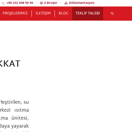
+90 232 458 50 49
|
E-Broşür
|
Dökümantasyon
PROJELERIMIZ
İLETIŞIM
BLOG
TEKLIF TALEBI
KKAT
leştirilen, su
rkezi ısıtma
ıtma ünitesi,
odaya yayarak