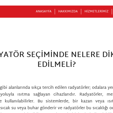
ANASAYFA
HAKKIMIZDA
HIZMETLERIMIZ
YATÖR SEÇIMINDE NELERE DI
EDILMELI?
/
/
/
17 Mart 2023
0 Yorumlar
in
Genel
tarafından
albamkni_wp
gibi alanlarında sıkça tercih edilen radyatörler; odalara yer
oluyla ısıtma sağlayan cihazlarıdır. Radyatörler, me
e kullanılabilirler. Bu sistemlerde, bir kazan veya ıs
 sıcak su veya buhar gönderir ve radyatörler bu sıcaklığı 