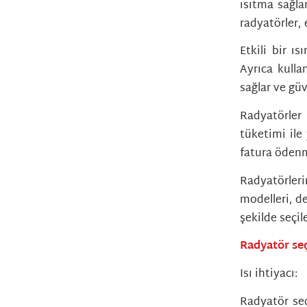
ısıtma sağlar
radyatörler, e
Etkili bir ı
Ayrıca kulla
sağlar ve gü
Radyatörler 
tüketimi ile
fatura ödenm
Radyatörler
modelleri, d
şekilde seçile
Radyatör se
Isı ihtiyacı:
Radyatör se